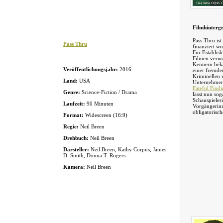
Filmhinterg
Pass Thru ist
Pass Thru
finanziert w
Für Establis
Filmen verwe
Kennern beka
Veröffentlichungsjahr:
2016
einer fremde
Kriminellen 
Land:
USA
Unternehmer 
Fateful Findi
Genre:
Science-Fiction / Drama
lässt nun sog
Schauspieleri
Laufzeit:
90 Minuten
Vorgängerinn
obligatorisch
Format:
Widescreen (16:9)
Regie:
Neil Breen
Drehbuch:
Neil Breen
Darsteller:
Neil Breen, Kathy Corpus, James
D. Smith, Donna T. Rogers
Kamera:
Neil Breen