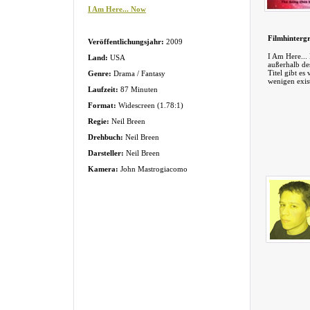
I Am Here... Now
Filmhinterg
Veröffentlichungsjahr:
2009
I Am Here... 
Land:
USA
außerhalb de
Titel gibt es
Genre:
Drama / Fantasy
wenigen exis
Laufzeit:
87 Minuten
Format:
Widescreen (1.78:1)
Regie:
Neil Breen
Drehbuch:
Neil Breen
Darsteller:
Neil Breen
Kamera:
John Mastrogiacomo