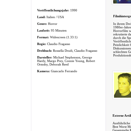
Veröffentlichungsjahr:
1990
Filmhinterg
Land:
Italien / USA
Genre:
Horror
In ihrem Dre
1980er-Jahre
Laufzeit:
95 Minuten
Horrorfilm w
rekrutierte d
Format:
Widescreen (1.33:1)
durch die Sp
Veröffentlic
Regie:
Claudio Fragasso
Peinlichkeit
Diskussionen 
Drehbuch:
Rossella Drudi, Claudio Fragasso
schlechten G
Produktionsb
Darsteller:
Michael Stephenson, George
Hardy, Margo Prey, Connie Young, Robert
Ormsby, Deborah Reed
Kamera:
Giancarlo Ferrando
Externe Arti
Ausführliche
Best Worst M
Gesammelte K