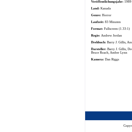
Veröffentlichungsjahr:
1989
Land:
Kanada
Genre:
Horror
Laufzeit:
83 Minuten
Format:
Fullscreen (1.33:1)
Regie:
Andrew Jordan
Drehbuch:
Barry J. Gillis, A
Darsteller:
Barry J. Gillis, D
Bruce Roach, Amber Lynn
Kamera:
Dan Riggs
Copyr