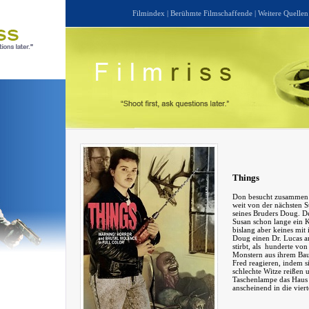
Filmindex
|
Berühmte Filmschaffende
|
Weitere Quellen
Things
Don besucht zusammen 
weit von der nächsten S
seines Bruders Doug. De
Susan schon lange ein 
bislang aber keines mit 
Doug einen Dr. Lucas a
stirbt, als hunderte vo
Monstern aus ihrem Ba
Fred reagieren, indem si
schlechte Witze reißen 
Taschenlampe das Haus 
anscheinend in die vier