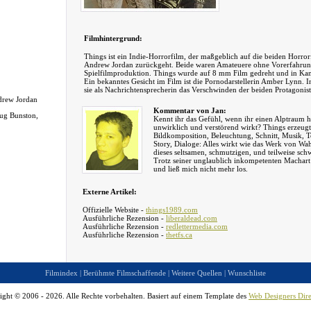
Filmhintergrund:
Things ist ein Indie-Horrorfilm, der maßgeblich auf die beiden Horrorf
Andrew Jordan zurückgeht. Beide waren Amateuere ohne Vorerfahrun
Spielfilmproduktion. Things wurde auf 8 mm Film gedreht und in Kan
Ein bekanntes Gesicht im Film ist die Pornodarstellerin Amber Lynn. 
sie als Nachrichtensprecherin das Verschwinden der beiden Protagoni
ndrew Jordan
Kommentar von Jan:
oug Bunston,
Kennt ihr das Gefühl, wenn ihr einen Alptraum ha
unwirklich und verstörend wirkt? Things erzeugt
Bildkomposition, Beleuchtung, Schnitt, Musik, 
Story, Dialoge: Alles wirkt wie das Werk von Wah
dieses seltsamen, schmutzigen, und teilweise sch
Trotz seiner unglaublich inkompetenten Machart
und ließ mich nicht mehr los.
Externe Artikel:
Offizielle Website -
things1989.com
Ausführliche Rezension -
liberaldead.com
Ausführliche Rezension -
redlettermedia.com
Ausführliche Rezension -
thetfs.ca
Filmindex
|
Berühmte Filmschaffende
|
Weitere Quellen
|
Wunschliste
ight © 2006 - 2026. Alle Rechte vorbehalten. Basiert auf einem Template des
Web Designers Dire