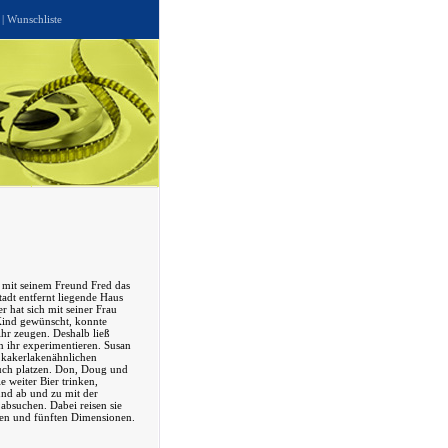
|
Wunschliste
mit seinem Freund Fred das
tadt entfernt liegende Haus
r hat sich mit seiner Frau
Kind gewünscht, konnte
ihr zeugen. Deshalb ließ
n ihr experimentieren. Susan
n kakerlakenähnlichen
uch platzen. Don, Doug und
e weiter Bier trinken,
und ab und zu mit der
absuchen. Dabei reisen sie
ten und fünften Dimensionen.