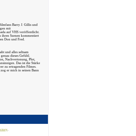
ilmfans Barry J. Gillis und
gen mit
ada auf VHS veröffentlicht.
In ihren Szenen kommentiert
sten Don und Fred.
bt und alles seltsam
 genau dieses Gefühl.
Ton, Nachvertonung, Plot,
nsinnigen. Das ist die Stärke
wer zu ertragenden Filmes.
 zog er mich in seinen Bann
ctory
.