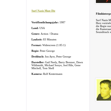
Surf Nazis Must Die
Filmhinterg
Surf Nazis 
Veröffentlichungsjahr:
1987
Herz vertrieb
die Regie nur
Land:
USA
die Kameraar
Soundtrack 
Genre:
Action / Drama
Laufzeit:
83 Minuten
Format:
Widescreen (1.85:1)
Regie:
Peter George
Drehbuch:
Jon Ayre, Peter George
Darsteller:
Gail Neely, Barry Brenner, Dawn
Wildsmith, Michael Sonye, Joel Hile, Gene
Mitchell, Tom Shell
Kamera:
Rolf Kestermann