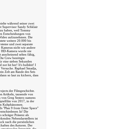
ielte während seiner zwei
pt Supervisor Sandy Schklair
rt zu haben, weil Tommy
ten Entscheidungen von
-Video aufzunehmen. Die
tete weitere 20.000 bis
ysteme und zwei separate
e Kameras nicht wie andere
der HD-Kamera wurde nie
anscheinend selten fähig,
 Die Crew benötigte
ür eine sieben Sekunden
 not hit her! It's bullshit! I
32 Versuche. Raphael Smadja,
in Zelt am Rande des Sets
dann so laut zu kichern, dass
rojects der Filmgeschichte.
on Artikeln, tausende von
h von Greg Sestero namens
Spielfilm von 2017, in der
ein Kultphänomen.
ds "Plan 9 from Outer Space"
entschiedenen Ja! Die
 schräger Präsenz als
irkenden Nebendarstellern ist
uck nach die persönlichen
haften des Autoren. Der
 emotionalen Intensität, die