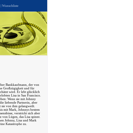
|
Wunschliste
eicher Bankkaufmann, der von
ine Großzügigkeit und für
chätzt wird. Er lebt glücklich
lobten Lisa in San Francisco.
leben: Wenn sie mit Johnny
 die liebende Partnerin, aber
t sie von ihm gelangweilt.
nis mit Mark, Johnnys bestem
ensbisse, verstrickt sich aber
 von Lügen, das Lisa spinnt.
hen Johnny, Lisa und Mark
ine Katastrophe zu.