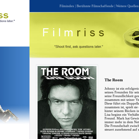
Filmindex
|
Berühmte Filmschaffende
|
Weitere Quellen
The Room
Johnny ist ein erfolgr
seinen Freunden für se
seine Freundlichkeit ges
zusammen mit seiner Ver
Diese führt ein Doppel
zusammen ist, spielt sie
hinter seinem Rücken is
Lisa beginn ein Verhält
Freund. Mark hat Gewiss
immer mehr in dem Netz
Die Freundschaft zwisc
steuert zunehmend auf e