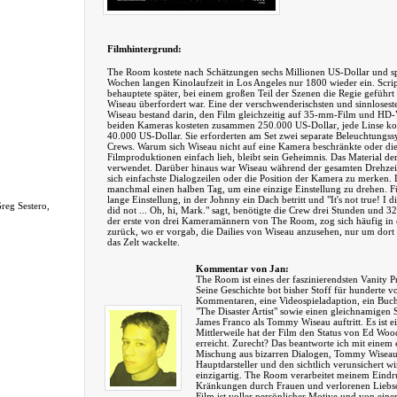
Filmhintergrund:
The Room kostete nach Schätzungen sechs Millionen US-Dollar und sp
Wochen langen Kinolaufzeit in Los Angeles nur 1800 wieder ein. Scri
behauptete später, bei einem großen Teil der Szenen die Regie gefüh
Wiseau überfordert war. Eine der verschwenderischsten und sinnloses
Wiseau bestand darin, den Film gleichzeitig auf 35-mm-Film und HD
beiden Kameras kosteten zusammen 250.000 US-Dollar, jede Linse kos
40.000 US-Dollar. Sie erforderten am Set zwei separate Beleuchtungss
Crews. Warum sich Wiseau nicht auf eine Kamera beschränkte oder di
Filmproduktionen einfach lieh, bleibt sein Geheimnis. Das Material 
verwendet. Darüber hinaus war Wiseau während der gesamten Drehzeit 
sich einfachste Dialogzeilen oder die Position der Kamera zu merken.
manchmal einen halben Tag, um eine einzige Einstellung zu drehen. F
lange Einstellung, in der Johnny ein Dach betritt und "It's not true! I did
eg Sestero,
did not ... Oh, hi, Mark." sagt, benötigte die Crew drei Stunden und 
der erste von drei Kameramännern von The Room, zog sich häufig in e
zurück, wo er vorgab, die Dailies von Wiseau anzusehen, nur um dort 
das Zelt wackelte.
Kommentar von Jan:
The Room ist eines der faszinierendsten Vanity P
Seine Geschichte bot bisher Stoff für hunderte v
Kommentaren, eine Videospieladaption, ein Buc
"The Disaster Artist" sowie einen gleichnamigen 
James Franco als Tommy Wiseau auftritt. Es ist 
Mittlerweile hat der Film den Status von Ed Woo
erreicht. Zurecht? Das beantworte ich mit einem 
Mischung aus bizarren Dialogen, Tommy Wiseaus
Hauptdarsteller und den sichtlich verunsichert w
einzigartig. The Room verarbeitet meinem Eindr
Kränkungen durch Frauen und verlorenen Liebsc
Film ist voller persönlicher Motive und von einer