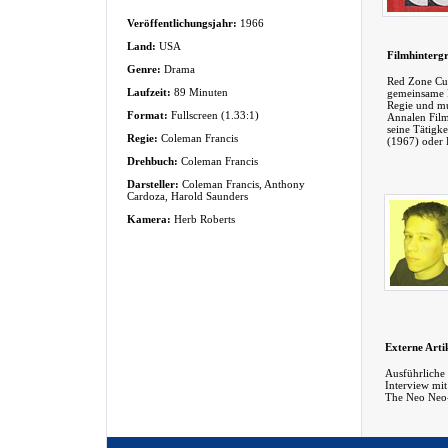
Veröffentlichungsjahr:
1966
Land:
USA
Filmhinterg
Genre:
Drama
Red Zone Cuba
Laufzeit:
89 Minuten
gemeinsame P
Regie und mu
Format:
Fullscreen (1.33:1)
Annalen Film
seine Tätigke
Regie:
Coleman Francis
(1967) oder 
Drehbuch:
Coleman Francis
Darsteller:
Coleman Francis, Anthony
Cardoza, Harold Saunders
Kamera:
Herb Roberts
Externe Arti
Ausführliche
Interview mi
The Neo Neo-