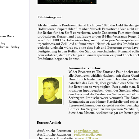
Filmhintergrund:
Als der deutsche Produzent Bernd Eichinger 1993 das Geld für den ge
Dollar teuren Superheldenfilm über Marvels Fantastische Vier nicht au
die Rechte für den Stoff zu verlieren, würde Constantin Film nicht binn
Kevin Rock
produzieren. Kurzerhand beauftragte er den B-Film-Veteranen Roger
von 1.500.000 US-Dollar einen Regisseur und in paar Schauspieler
 Jay
irgendetwas auf Zelluloid aufzunehmen. Natürlich war das Produkt ni
ichael Bailey
gedacht, vielmehr würde es, ohne dass Stab und Besetzung etwas davon
Fertigstellung in den Kellern des Studios verschwinden. Niemand sollt
Four erfahren, damit Eichinger zu einem späteren Zeitpunkt doch noch
Produktion beginnen konnte.
Kommentar von Jan:
Wider Erwarten ist The Fantastic Four höchst un
alle Beteiligten wirklich dachten, mit dieser Co
Durchbruch landen zu können. Das winzige Budg
natürlich das Genick, aber gerade dieses Scheite
die Rezeption so vergnüglich. Fast glaubt man, 
kreativen Input gegeben, denn der Streifen, obg
den Look und die Production Values eines B-Fil
Sechzigern. Ironischerweise vermittelt The Fantas
Raumanzügen aus dünner Plastikfolie und seiner
Figurenzeichnung den Zeitgeist aus den Sechzig
Comics. Im Vergleich zu den späteren Verfilmu
diese dem Material vielleicht sogar am besten ger
Externe Artikel:
Ausführliche Rezension -
agonybooth.com
Ausführliche Rezension -
redlettermedia.com
The Fantastic Four-Gotten -
teako170.com