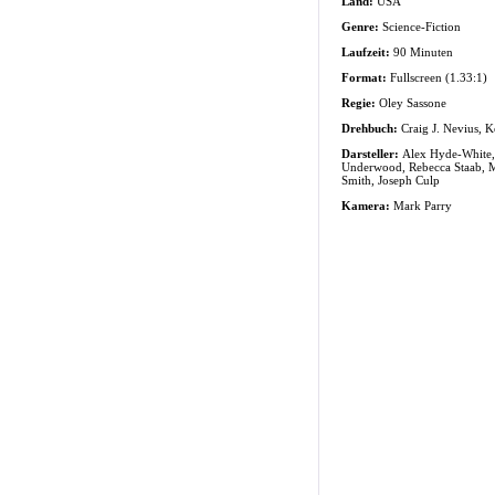
Land:
USA
Genre:
Science-Fiction
Laufzeit:
90 Minuten
Format:
Fullscreen (1.33:1)
Regie:
Oley Sassone
Drehbuch:
Craig J. Nevius, 
Darsteller:
Alex Hyde-White,
Underwood, Rebecca Staab, M
Smith, Joseph Culp
Kamera:
Mark Parry