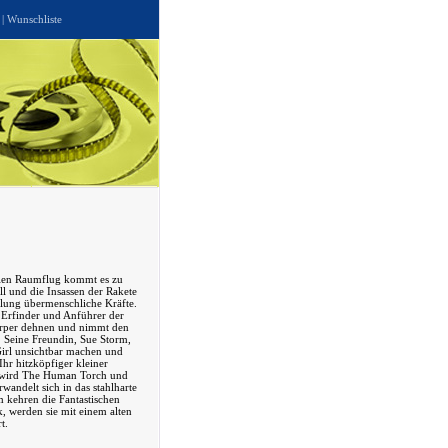
|
Wunschliste
llen Raumflug kommt es zu
l und die Insassen der Rakete
hlung übermenschliche Kräfte.
 Erfinder und Anführer der
rper dehnen und nimmt den
. Seine Freundin, Sue Storm,
 Girl unsichtbar machen und
 Ihr hitzköpfiger kleiner
 wird The Human Torch und
wandelt sich in das stahlharte
kehren die Fantastischen
k, werden sie mit einem alten
t.