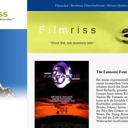
Filmindex
|
Berühmte Filmschaffende
|
Weitere Quellen
The Fantastic Four
Bei einem experimente
einem kosmischen Unfal
erhalten durch die Stra
Reed Richards, genialer
Gruppe kann seinen Kö
Namen Mr. Fantastic an
kann sich als Invisible
Kraftfelder projizieren.
Bruder, Johnny Storm,
der Pilot Ben Grimm ver
Wesen The Thing. Kaum 
Vier auf die Erde zurüc
Widersacher konfrontier