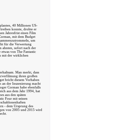
planten, 40 Millionen US-
ftreiben konnte, drohte er
en Jahresfrist einen Film
 Corman, mit dem Budget
 zusammenzutrommeln, um
cht für die Verwertung
 ahnten, sofort nach der
e etwas von The Fantastic
 mit der wirklichen
terhaltsam. Man merkt, dass
micverfilmung ihren großen
et bricht diesem Vorhaben
rn an der Inszenierung macht
Roger Corman habe ebenfalls
leich aus dem Jahr 1994, hat
mes aus den späten
tic Four mit seinen
 schablonenhaften
ern - dem Ursprung des
ngen von 2005 und 2015 wird
echt.