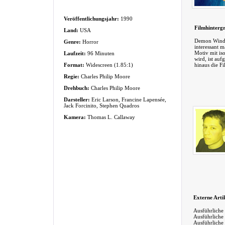
Veröffentlichungsjahr:
1990
Filmhinterg
Land:
USA
Demon Wind i
Genre:
Horror
interessant m
Motiv mit iso
Laufzeit:
96 Minuten
wird, ist auf
Format:
Widescreen (1.85:1)
hinaus die F
Regie:
Charles Philip Moore
Drehbuch:
Charles Philip Moore
Darsteller:
Eric Larson, Francine Lapensée,
Jack Forcinito, Stephen Quadros
Kamera:
Thomas L. Callaway
Externe Arti
Ausführliche
Ausführliche
Ausführliche