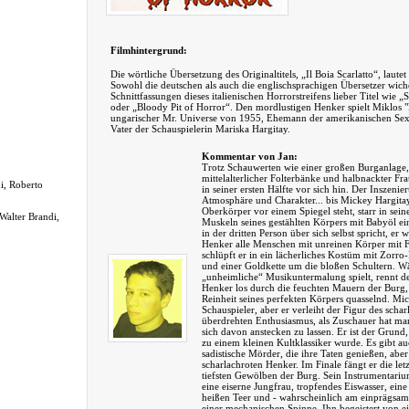
Filmhintergrund:
Die wörtliche Übersetzung des Originaltitels, „Il Boia Scarlatto“, laute
Sowohl die deutschen als auch die englischsprachigen Übersetzer wi
Schnittfassungen dieses italienischen Horrorstreifens lieber Titel wie „S
oder „Bloody Pit of Horror“. Den mordlustigen Henker spielt Miklos 
ungarischer Mr. Universe von 1955, Ehemann der amerikanischen Se
Vater der Schauspielerin Mariska Hargitay.
Kommentar von Jan:
Trotz Schauwerten wie einer großen Burganlage, 
mittelalterlicher Folterbänke und halbnackter F
i, Roberto
in seiner ersten Hälfte vor sich hin. Der Inszeni
Atmosphäre und Charakter... bis Mickey Hargitay
Oberkörper vor einem Spiegel steht, starr in seine
Walter Brandi,
Muskeln seines gestählten Körpers mit Babyöl e
in der dritten Person über sich selbst spricht, er 
Henker alle Menschen mit unreinen Körper mit F
schlüpft er in ein lächerliches Kostüm mit Zorr
und einer Goldkette um die bloßen Schultern. W
„unheimliche“ Musikuntermalung spielt, rennt der
Henker los durch die feuchten Mauern der Burg,
Reinheit seines perfekten Körpers quasselnd. Mic
Schauspieler, aber er verleiht der Figur des scha
überdrehten Enthusiasmus, als Zuschauer hat man
sich davon anstecken zu lassen. Er ist der Grun
zu einem kleinen Kultklassiker wurde. Es gibt a
sadistische Mörder, die ihre Taten genießen, aber
scharlachroten Henker. Im Finale fängt er die le
tiefsten Gewölben der Burg. Sein Instrumentariu
eine eiserne Jungfrau, tropfendes Eiswasser, eine 
heißen Teer und - wahrscheinlich am einprägsamst
einer mechanischen Spinne. Ihn begeistert von 