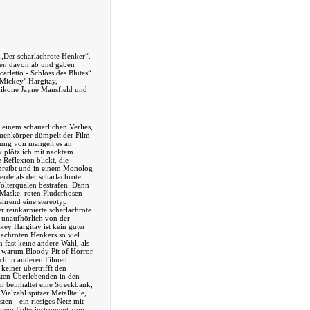
t „Der scharlachrote Henker“.
chen davon ab und gaben
carletto - Schloss des Blutes“
"Mickey" Hargitay,
xikone Jayne Mansfield und
einem schauerlichen Verlies,
rauenkörper dümpelt der Film
erung von mangelt es an
 plötzlich mit nacktem
 Reflexion blickt, die
inreibt und in einem Monolog
werde als der scharlachrote
olterqualen bestrafen. Dann
o-Maske, roten Pluderhosen
ährend eine stereotyp
 reinkarnierte scharlachrote
 unaufhörlich von der
key Hargitay ist kein guter
rlachroten Henkers so viel
 fast keine andere Wahl, als
d, warum Bloody Pit of Horror
uch in anderen Filmen
 keiner übertrifft den
tzten Überlebenden in den
m beinhaltet eine Streckbank,
Vielzahl spitzer Metallteile,
en - ein riesiges Netz mit
einem Folterinstrument zum