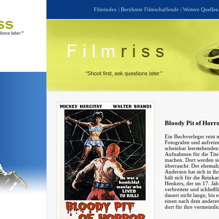
Filmindex
|
Berühmte Filmschaffende
|
Weitere Quellen
Bloody Pit of Horr
Ein Buchverleger reist 
Fotografen und aufreiz
scheinbar leerstehenden
Aufnahmen für die Tite
machen. Dort werden s
überrascht: Der ehemali
Anderson hat sich in ih
hält sich für die Reinka
Henkers, der im 17. Ja
verbreitete und schließl
dauert nicht lange, bis
einen nach dem anderen
dort für ihre vermeintli