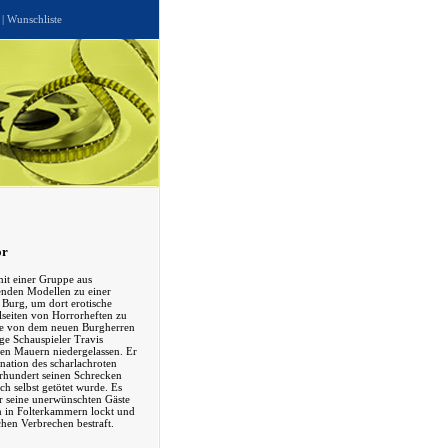
|
Wunschliste
or
mit einer Gruppe aus
enden Modellen zu einer
 Burg, um dort erotische
lseiten von Horrorheften zu
ie von dem neuen Burgherren
ge Schauspieler Travis
ren Mauern niedergelassen. Er
rnation des scharlachroten
hrhundert seinen Schrecken
ich selbst getötet wurde. Es
 er seine unerwünschten Gäste
 in Folterkammern lockt und
chen Verbrechen bestraft.