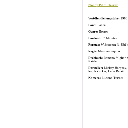
Bloody Pit of Horror
Veröffentlichungsjahr:
1965
Land:
Italien
Genre:
Horror
Laufzeit:
87 Minuten
Format:
Widescreen (1.85:1)
Regie:
Massimo Pupillo
Drehbuch:
Romano Migliorin
Natale
Darsteller:
Mickey Hargitay, 
Ralph Zucker, Luisa Baratto
Kamera:
Luciano Trasatti