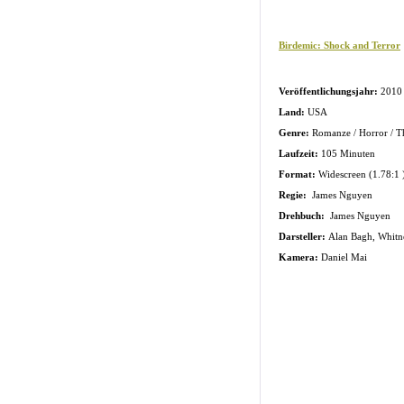
Birdemic: Shock and Terror
Veröffentlichungsjahr:
2010
Land:
USA
Genre:
Romanze / Horror / Th
Laufzeit:
105 Minuten
Format:
Widescreen (1.78:1 
Regie:
James Nguyen
Drehbuch:
James Nguyen
Darsteller:
Alan Bagh, Whit
Kamera:
Daniel Mai