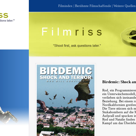
Filmindex
|
Berühmte Filmschaffende
|
Weitere Quellen
Birdemic: Shock an
Rod, ein Programmierer 
ein Unterwäschemodell,
verlieben sich ineinand
Beziehung. Bei einem r
Nordkalifornien greife
Die Tiere stürzen sich
Stukabombern auf die 
Aufprall und spucken in
Rod und Natalie finden 
Kampf um das Überlebe