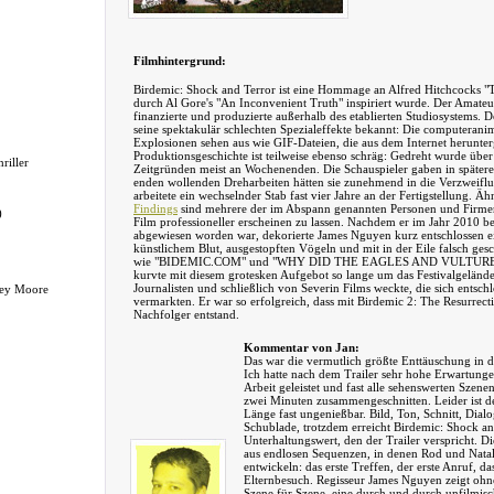
Filmhintergrund:
Birdemic: Shock and Terror ist eine Hommage an Alfred Hitchcocks "T
durch Al Gore's "An Inconvenient Truth" inspiriert wurde. Der Amate
finanzierte und produzierte außerhalb des etablierten Studiosystems. De
seine spektakulär schlechten Spezialeffekte bekannt: Die computerani
Explosionen sehen aus wie GIF-Dateien, die aus dem Internet herunte
Produktionsgeschichte ist teilweise ebenso schräg: Gedreht wurde übe
riller
Zeitgründen meist an Wochenenden. Die Schauspieler gaben in späteren
enden wollenden Dreharbeiten hätten sie zunehmend in die Verzweiflu
arbeitete ein wechselnder Stab fast vier Jahre an der Fertigstellung. Äh
Findings
sind mehrere der im Abspann genannten Personen und Firmen
)
Film professioneller erscheinen zu lassen. Nachdem er im Jahr 2010 b
abgewiesen worden war, dekorierte James Nguyen kurz entschlossen ei
künstlichem Blut, ausgestopften Vögeln und mit in der Eile falsch ge
wie "BIDEMIC.COM" und "WHY DID THE EAGLES AND VULTUR
kurvte mit diesem grotesken Aufgebot so lange um das Festivalgelände,
Journalisten und schließlich von Severin Films weckte, die sich entsch
ney Moore
vermarkten. Er war so erfolgreich, dass mit Birdemic 2: The Resurrect
Nachfolger entstand.
Kommentar von Jan:
Das war die vermutlich größte Enttäuschung in de
Ich hatte nach dem Trailer sehr hohe Erwartunge
Arbeit geleistet und fast alle sehenswerten Szen
zwei Minuten zusammengeschnitten. Leider ist de
Länge fast ungenießbar. Bild, Ton, Schnitt, Dialo
Schublade, trotzdem erreicht Birdemic: Shock an
Unterhaltungswert, den der Trailer verspricht. D
aus endlosen Sequenzen, in denen Rod und Natal
entwickeln: das erste Treffen, der erste Anruf, da
Elternbesuch. Regisseur James Nguyen zeigt oh
Szene für Szene, eine durch und durch unfilmi