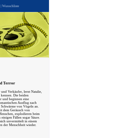
|
Wunschliste
d Terror
und Verkäufer, lernt Natalie,
 kennen. Die beiden
er und beginnen eine
omantischen Ausflug nach
n Schwärme von Vögeln an.
 mit dem Geräusch von
Menschen, explodieren beim
 einigen Fällen sogar Säure.
sich unvermittelt in einem
n der Menschheit wieder.