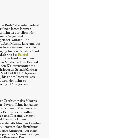
he Birds", die entscheidend
urfilmer James Nguyen
r Film ist vor allem für
mierte Vögel und
rgeladen wurden. Die
r sieben Monate lang und aus
 Interviews an, die nicht
ng getrieben. Anschließend
nlich wie bei
Fateful
 frei erfunden, um den
eim Sundance Film Festival
nen Kleintransporter mit
schriebenen Spruchbändern
ES ATTACKED?" Nguyen
 bis er das Interesse von
lossen, den Film zu
ion (2013) sogar ein
r Geschichte des Filmriss.
n. Severin Films hat ganze
en aus diesem Machwerk in
r Film in seiner vollen
ge und Plot sind unterste
d Terror nicht den
ie ersten 46 Minuten bestehen
ie langsam ihre Beziehung
s erste Ausgehen, der erste
ne jeglichen Spannungsbogen,
sche Romanze. Der