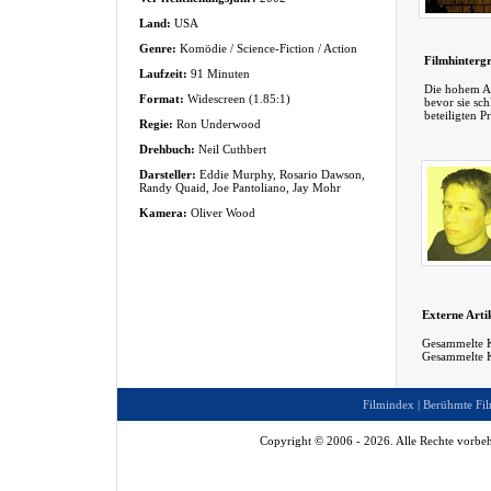
Land:
USA
Genre:
Komödie / Science-Fiction / Action
Filmhinterg
Laufzeit:
91 Minuten
Die hohem Au
Format:
Widescreen (1.85:1)
bevor sie sc
beteiligten 
Regie:
Ron Underwood
Drehbuch:
Neil Cuthbert
Darsteller:
Eddie Murphy, Rosario Dawson,
Randy Quaid, Joe Pantoliano, Jay Mohr
Kamera:
Oliver Wood
Externe Arti
Gesammelte K
Gesammelte K
Filmindex
|
Berühmte Fil
Copyright © 2006 - 2026. Alle Rechte vorbeh